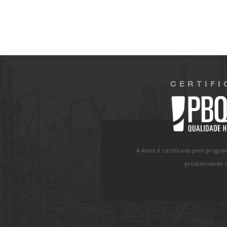
CERTIF
A Almo é certificada pelo progra
produtividade d