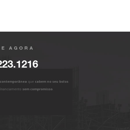
E AGORA
223.1216
 contemporânea
que
cabem no seu bolso
.
e financiamento
sem compromisso
.