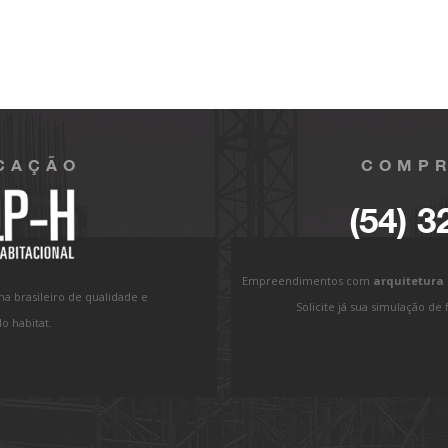
ICAÇÃO
COMPR
(54) 3
Empreendimentos com
arquitetura
ma brasileiro de qualidade e
Solicite já sua simulação d
o habitat.